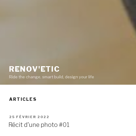
RENOV'ETIC
Ride the change, smart build, design your life
ARTICLES
PUBLIÉ
25 FÉVRIER 2022
LE
Récit d’une photo #01