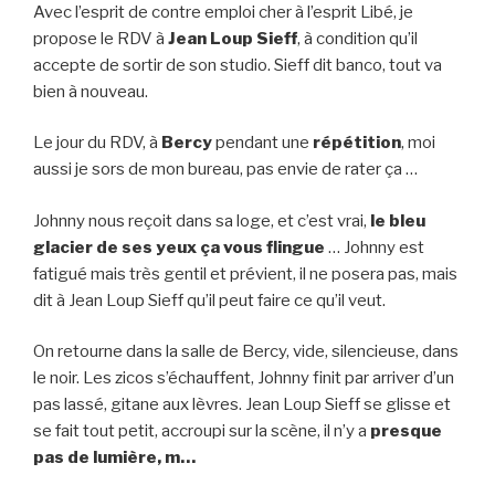
Avec l’esprit de contre emploi cher à l’esprit Libé, je
propose le RDV à
Jean Loup Sieff
, à condition qu’il
accepte de sortir de son studio. Sieff dit banco, tout va
bien à nouveau.
Le jour du RDV, à
Bercy
pendant une
répétition
, moi
aussi je sors de mon bureau, pas envie de rater ça …
Johnny nous reçoit dans sa loge, et c’est vrai,
le bleu
glacier de ses yeux ça vous flingue
… Johnny est
fatigué mais très gentil et prévient, il ne posera pas, mais
dit à Jean Loup Sieff qu’il peut faire ce qu’il veut.
On retourne dans la salle de Bercy, vide, silencieuse, dans
le noir. Les zicos s’échauffent, Johnny finit par arriver d’un
pas lassé, gitane aux lèvres. Jean Loup Sieff se glisse et
se fait tout petit, accroupi sur la scène, il n’y a
presque
pas de lumière, m…