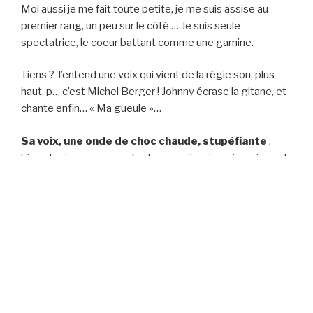
Moi aussi je me fait toute petite, je me suis assise au
premier rang, un peu sur le côté … Je suis seule
spectatrice, le coeur battant comme une gamine.
Tiens ? J’entend une voix qui vient de la régie son, plus
haut, p… c’est Michel Berger ! Johnny écrase la gitane, et
chante enfin… « Ma gueule »…
Sa voix, une onde de choc chaude, stupéfiante
,
bien plus immense que tout ce que j’avais pu imaginer, et
ça vient tout seul, je pleure.
Sieff s’est glissé au sol, sur le dos, au pied du micro, et il a
fait cette photo, ce
beau portrait
de
vieux loup
.
Quand on ressort du parking, il fait jour, des dizaines de
fans sont là et fouillent notre voiture du regard au cas où
…